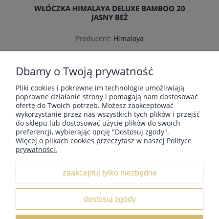
WŁÓCZKA HIMALAYA DELUXE BAMBOO 20
JASNY BEŻ
Producent:
Himalaya
15,72 zł
Cena regularna:
16,90 zł
Dbamy o Twoją prywatność
Najniższa cena:
16,90 zł
Pliki cookies i pokrewne im technologie umożliwiają
poprawne działanie strony i pomagają nam dostosować
ofertę do Twoich potrzeb. Możesz zaakceptować
«
1
2
3
4
»
wykorzystanie przez nas wszystkich tych plików i przejść
do sklepu lub dostosować użycie plików do swoich
preferencji, wybierając opcję "Dostosuj zgody".
do koszyka
Więcej o plikach cookies przeczytasz w naszej Polityce
prywatności.
MOJE KONTO
zaakceptuj tylko niezbędne
INFORMACJE
dostosuj zgody