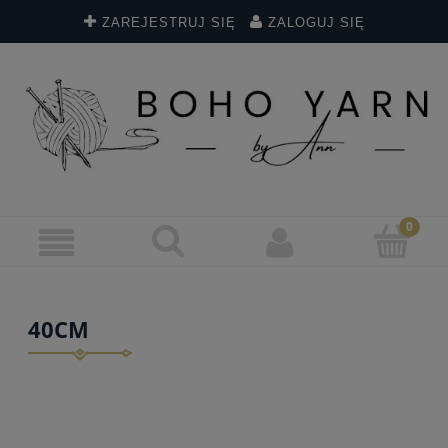
ZAREJESTRUJ SIĘ
ZALOGUJ SIĘ
40CM