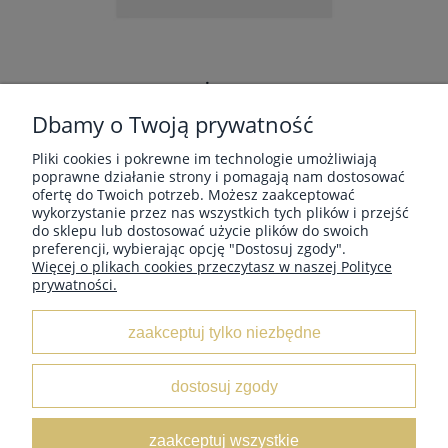
DRUTY 3MM NA ŻYŁCE 40CM MINDFUL
KNITPRO 36055
Dbamy o Twoją prywatność
Producent:
KnitPro
Pliki cookies i pokrewne im technologie umożliwiają
poprawne działanie strony i pomagają nam dostosować
33,90 zł
ofertę do Twoich potrzeb. Możesz zaakceptować
wykorzystanie przez nas wszystkich tych plików i przejść
do sklepu lub dostosować użycie plików do swoich
preferencji, wybierając opcję "Dostosuj zgody".
Więcej o plikach cookies przeczytasz w naszej Polityce
prywatności.
MOJE KONTO
do koszyka
zaakceptuj tylko niezbędne
INFORMACJE
dostosuj zgody
O NAS
zaakceptuj wszystkie