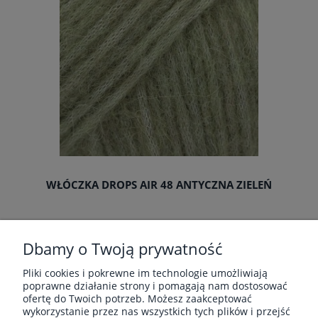
WŁÓCZKA DROPS AIR 48 ANTYCZNA ZIELEŃ
Producent:
Drops
Dbamy o Twoją prywatność
22,80 zł
Pliki cookies i pokrewne im technologie umożliwiają
poprawne działanie strony i pomagają nam dostosować
ofertę do Twoich potrzeb. Możesz zaakceptować
«
1
2
3
4
»
wykorzystanie przez nas wszystkich tych plików i przejść