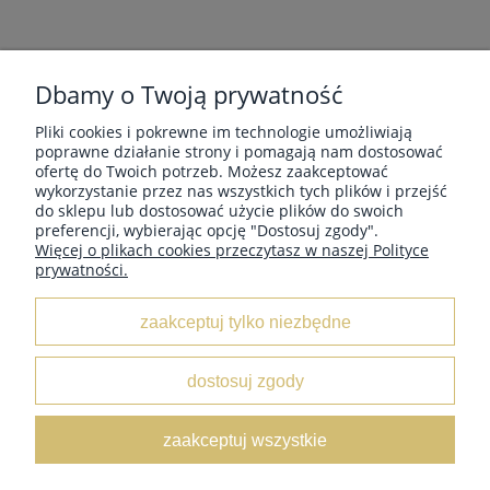
SZYDEŁKO Z PLASTIKOWĄ RĄCZKĄ SKC 7MM
Dbamy o Twoją prywatność
Producent:
SKC
Pliki cookies i pokrewne im technologie umożliwiają
poprawne działanie strony i pomagają nam dostosować
7,80 zł
ofertę do Twoich potrzeb. Możesz zaakceptować
wykorzystanie przez nas wszystkich tych plików i przejść
do sklepu lub dostosować użycie plików do swoich
preferencji, wybierając opcję "Dostosuj zgody".
Więcej o plikach cookies przeczytasz w naszej Polityce
prywatności.
MOJE KONTO
do koszyka
zaakceptuj tylko niezbędne
INFORMACJE
dostosuj zgody
O NAS
zaakceptuj wszystkie