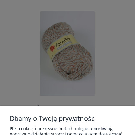
powiadom o dostępności
WŁÓCZKA YARNART NOPE LUX 804
SZARORUDY
Dbamy o Twoją prywatność
Producent:
YarnArt
Pliki cookies i pokrewne im technologie umożliwiają
poprawne działanie strony i pomagają nam dostosować