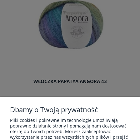
WŁÓCZKA PAPATYA ANGORA 43
Producent:
Papatya
Dbamy o Twoją prywatność
16,20 zł
Pliki cookies i pokrewne im technologie umożliwiają
poprawne działanie strony i pomagają nam dostosować
ofertę do Twoich potrzeb. Możesz zaakceptować
«
1
2
3
»
wykorzystanie przez nas wszystkich tych plików i przejść