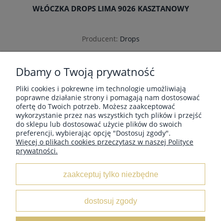
WŁÓCZKA DROPS LIMA 9026 KASZTANOWY
Producent:
Drops
9,52 zł
Cena regularna:
11,20 zł
Dbamy o Twoją prywatność
Najniższa cena:
9,52 zł
Pliki cookies i pokrewne im technologie umożliwiają
poprawne działanie strony i pomagają nam dostosować
ofertę do Twoich potrzeb. Możesz zaakceptować
«
1
2
3
»
wykorzystanie przez nas wszystkich tych plików i przejść
do sklepu lub dostosować użycie plików do swoich
preferencji, wybierając opcję "Dostosuj zgody".
do koszyka
Więcej o plikach cookies przeczytasz w naszej Polityce
prywatności.
MOJE KONTO
zaakceptuj tylko niezbędne
INFORMACJE
dostosuj zgody