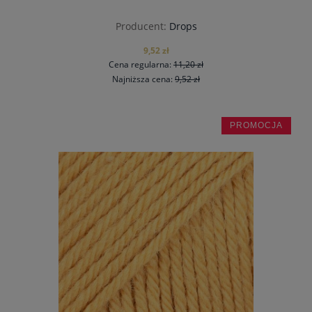
Producent:
Drops
9,52 zł
Cena regularna:
11,20 zł
Najniższa cena:
9,52 zł
PROMOCJA
do koszyka