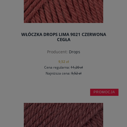
WŁÓCZKA DROPS LIMA 9021 CZERWONA
CEGŁA
Producent:
Drops
9,52 zł
Cena regularna:
11,20 zł
Najniższa cena:
9,52 zł
PROMOCJA
do koszyka