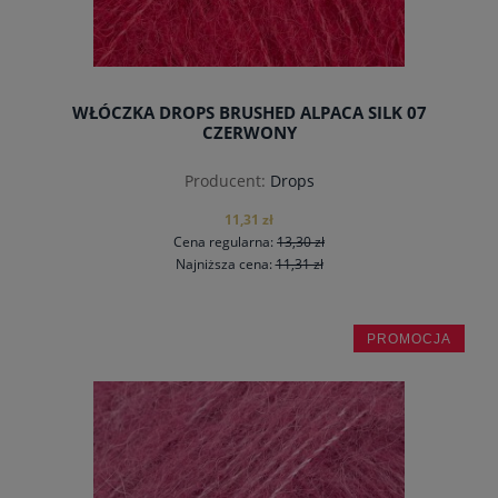
WŁÓCZKA DROPS BRUSHED ALPACA SILK 07
CZERWONY
Producent:
Drops
11,31 zł
Cena regularna:
13,30 zł
Najniższa cena:
11,31 zł
PROMOCJA
do koszyka