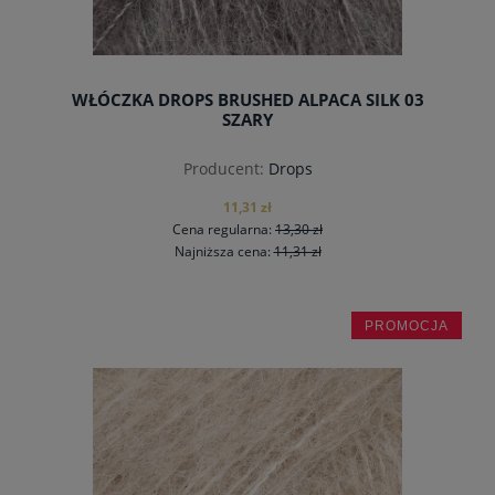
WŁÓCZKA DROPS BRUSHED ALPACA SILK 03
SZARY
Producent:
Drops
11,31 zł
Cena regularna:
13,30 zł
Najniższa cena:
11,31 zł
PROMOCJA
powiadom o dostępności