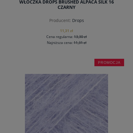
WŁÓCZKA DROPS BRUSHED ALPACA SILK 16
CZARNY
Producent:
Drops
11,31 zł
Cena regularna:
13,30 zł
Najniższa cena:
11,31 zł
PROMOCJA
do koszyka