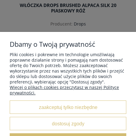
WŁÓCZKA DROPS BRUSHED ALPACA SILK 20
PIASKOWY RÓŻ
Producent:
Drops
11,31 zł
Cena regularna:
13,30 zł
Dbamy o Twoją prywatność
Najniższa cena:
11,31 zł
Pliki cookies i pokrewne im technologie umożliwiają
poprawne działanie strony i pomagają nam dostosować
ofertę do Twoich potrzeb. Możesz zaakceptować
«
1
2
3
»
wykorzystanie przez nas wszystkich tych plików i przejść
do sklepu lub dostosować użycie plików do swoich
preferencji, wybierając opcję "Dostosuj zgody".
do koszyka
Więcej o plikach cookies przeczytasz w naszej Polityce
prywatności.
MOJE KONTO
zaakceptuj tylko niezbędne
INFORMACJE
dostosuj zgody