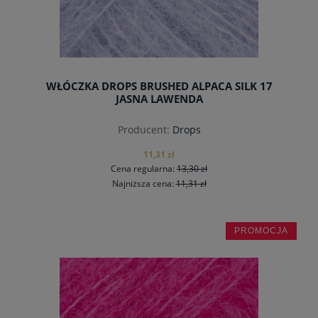
WŁÓCZKA DROPS BRUSHED ALPACA SILK 17
JASNA LAWENDA
Producent:
Drops
11,31 zł
Cena regularna:
13,30 zł
Najniższa cena:
11,31 zł
PROMOCJA
do koszyka