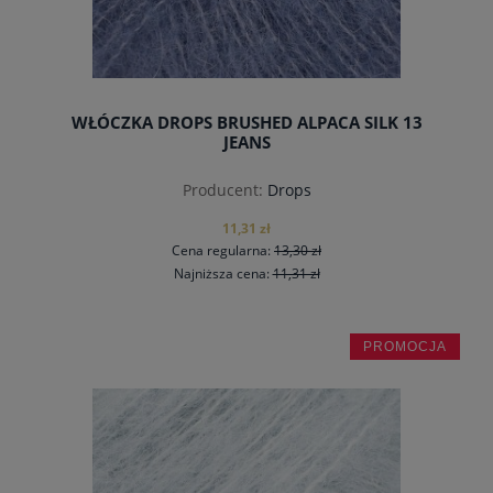
WŁÓCZKA DROPS BRUSHED ALPACA SILK 13
JEANS
Producent:
Drops
11,31 zł
Cena regularna:
13,30 zł
Najniższa cena:
11,31 zł
PROMOCJA
do koszyka