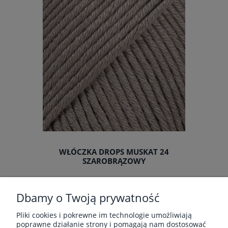
WŁÓCZKA DROPS MUSKAT 24
SZAROBRĄZOWY
Producent:
Drops
Dbamy o Twoją prywatność
9,20 zł
Pliki cookies i pokrewne im technologie umożliwiają
poprawne działanie strony i pomagają nam dostosować