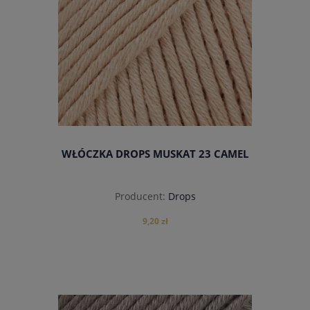
WŁÓCZKA DROPS MUSKAT 23 CAMEL
Producent:
Drops
9,20 zł
do koszyka