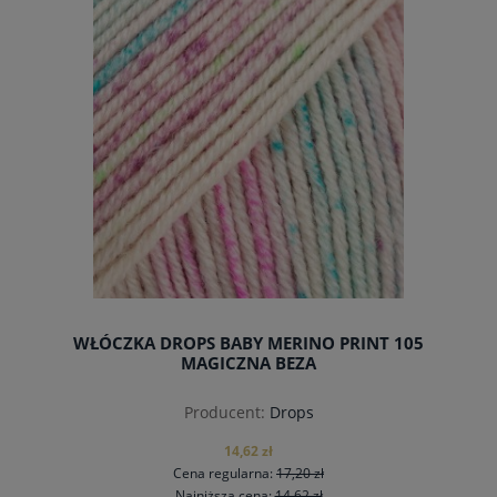
WŁÓCZKA DROPS BABY MERINO PRINT 105
MAGICZNA BEZA
Producent:
Drops
14,62 zł
Cena regularna:
17,20 zł
Najniższa cena:
14,62 zł