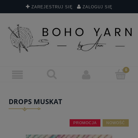
ZAREJESTRUJ SIĘ
ZALOGUJ SIĘ
DROPS MUSKAT
PROMOCJA
NOWOŚĆ