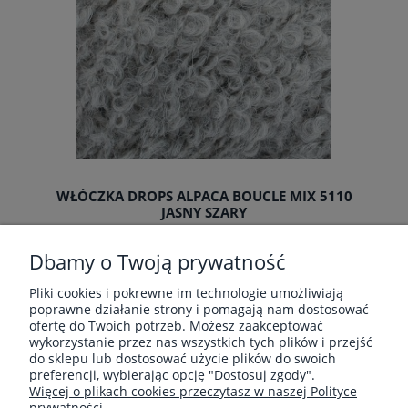
WŁÓCZKA DROPS ALPACA BOUCLE MIX 5110
JASNY SZARY
Producent:
Drops
Dbamy o Twoją prywatność
14,11 zł
Pliki cookies i pokrewne im technologie umożliwiają
Cena regularna:
16,60 zł
poprawne działanie strony i pomagają nam dostosować
Najniższa cena:
14,11 zł
ofertę do Twoich potrzeb. Możesz zaakceptować
wykorzystanie przez nas wszystkich tych plików i przejść
do sklepu lub dostosować użycie plików do swoich
preferencji, wybierając opcję "Dostosuj zgody".
Więcej o plikach cookies przeczytasz w naszej Polityce
prywatności.