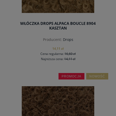
WŁÓCZKA DROPS ALPACA BOUCLE 8904
KASZTAN
Producent:
Drops
14,11 zł
Cena regularna:
16,60 zł
Najniższa cena:
14,11 zł
PROMOCJA
NOWOŚĆ
do koszyka