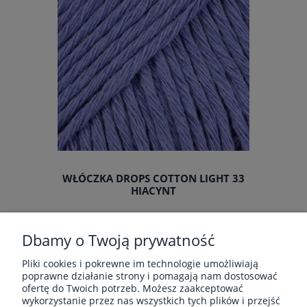
WŁÓCZKA DROPS COTTON LIGHT 33
HIACYNT
Producent:
Drops
Dbamy o Twoją prywatność
6,00 zł
Pliki cookies i pokrewne im technologie umożliwiają
poprawne działanie strony i pomagają nam dostosować
ofertę do Twoich potrzeb. Możesz zaakceptować
«
1
2
3
»
wykorzystanie przez nas wszystkich tych plików i przejść