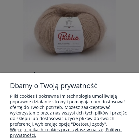
WŁÓCZKA PHILDAR PHIL CHARME 1264
Dbamy o Twoją prywatność
Producent:
Phildar
Pliki cookies i pokrewne im technologie umożliwiają
poprawne działanie strony i pomagają nam dostosować
30,00 zł
ofertę do Twoich potrzeb. Możesz zaakceptować
wykorzystanie przez nas wszystkich tych plików i przejść
do sklepu lub dostosować użycie plików do swoich
preferencji, wybierając opcję "Dostosuj zgody".
Więcej o plikach cookies przeczytasz w naszej Polityce
prywatności.