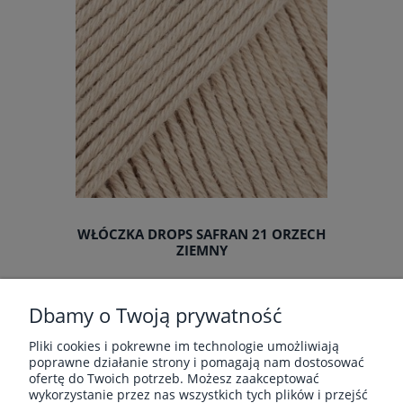
WŁÓCZKA DROPS SAFRAN 21 ORZECH
ZIEMNY
Producent:
Drops
Dbamy o Twoją prywatność
6,70 zł
Pliki cookies i pokrewne im technologie umożliwiają
poprawne działanie strony i pomagają nam dostosować
ofertę do Twoich potrzeb. Możesz zaakceptować
«
1
2
3
»
wykorzystanie przez nas wszystkich tych plików i przejść