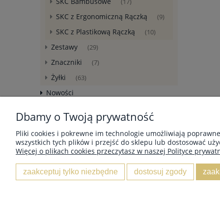
SKC Bambusowe
(17)
SKC z Ergonomiczną Rączką
(9)
SKC z Plastikową Rączką
(10)
Zestawy
(29)
Znaczniki
(7)
Żyłki
(63)
Nowości
Promocje
Dbamy o Twoją prywatność
Pliki cookies i pokrewne im technologie umożliwiają poprawn
wszystkich tych plików i przejść do sklepu lub dostosować uży
Więcej o plikach cookies przeczytasz w naszej Polityce prywatn
MOJE KONTO
zaakceptuj tylko niezbędne
dostosuj zgody
zaak
Twoje zamówienia
Ustawienia konta
Przechowalnia