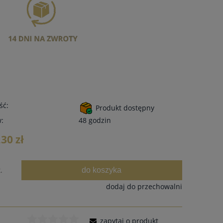
ść:
Produkt dostępny
w:
48 godzin
,30 zł
do koszyka
.
dodaj do przechowalni
zapytaj o produkt