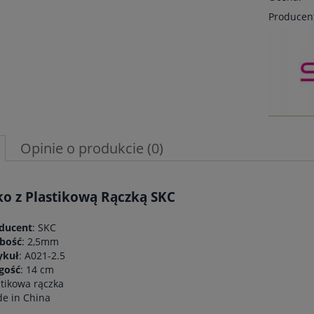
Producen
Opinie o produkcie (0)
ko z Plastikową Rączką SKC
ducent
: SKC
bość
: 2,5mm
ykuł
: A021-2.5
gość
: 14 cm
stikowa rączka
e in China