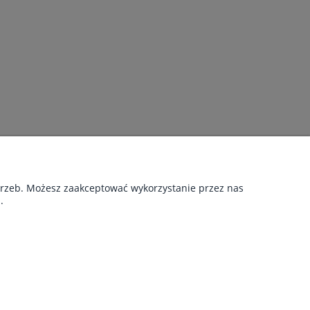
otrzeb. Możesz zaakceptować wykorzystanie przez nas
.
NAS
takt
g