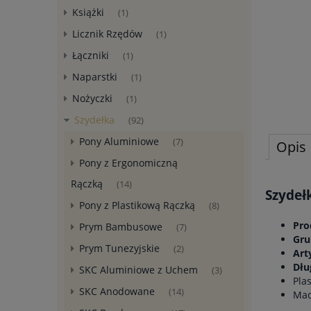
Książki
(1)
Licznik Rzędów
(1)
Łączniki
(1)
Naparstki
(1)
Nożyczki
(1)
Szydełka
(92)
Pony Aluminiowe
(7)
Opis
Pony z Ergonomiczną
Rączką
(14)
Szydeł
Pony z Plastikową Rączką
(8)
Pro
Prym Bambusowe
(7)
Gru
Prym Tunezyjskie
(2)
Art
Dłu
SKC Aluminiowe z Uchem
(3)
Pla
SKC Anodowane
(14)
Mad