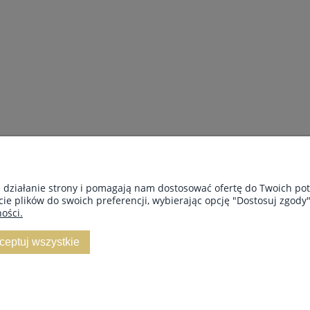
e działanie strony i pomagają nam dostosować ofertę do Twoich p
cie plików do swoich preferencji, wybierając opcję "Dostosuj zgody"
ości.
INFORMACJE
O 
ceptuj wszystkie
Regulamin
Kon
Polityka prywatności
Blo
Zwroty i reklamacje