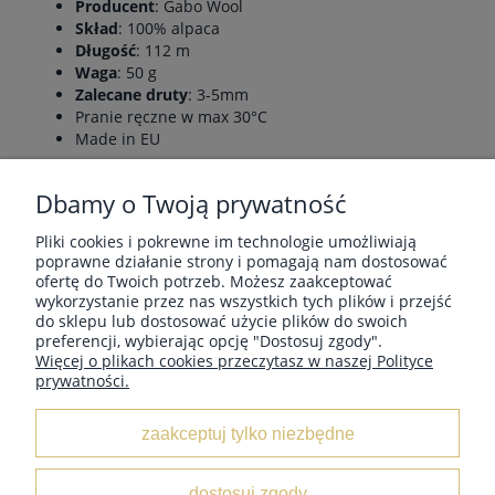
Producent
: Gabo Wool
Skład
: 100% alpaca
Długość
: 112 m
Waga
: 50 g
Zalecane druty
: 3-5mm
Pranie ręczne w max 30°C
Made in EU
Baby alpaka od GABO WOOL składa się w 100% z wełny
alpaki zamieszkującej wysokie pasma And.
Dbamy o Twoją prywatność
Wyselekcjonowana z najcenniejszych części runa. Jest
niezwykle miękka i wygodna w późniejszym użytkowaniu.
Pliki cookies i pokrewne im technologie umożliwiają
Świetnie izoluje. Jest tak delikatna w dotyku, że nie
poprawne działanie strony i pomagają nam dostosować
będziesz chciał/a wypuścić jej z rąk. Ta włóczka świetnie
ofertę do Twoich potrzeb. Możesz zaakceptować
sprawdzi się na: swetry, czapki, szaliki, rękawiczki, koce
wykorzystanie przez nas wszystkich tych plików i przejść
oraz ubranka dla dzieci.
do sklepu lub dostosować użycie plików do swoich
preferencji, wybierając opcję "Dostosuj zgody".
Więcej o plikach cookies przeczytasz w naszej Polityce
prywatności.
MOJE KONTO
zaakceptuj tylko niezbędne
INFORMACJE
dostosuj zgody