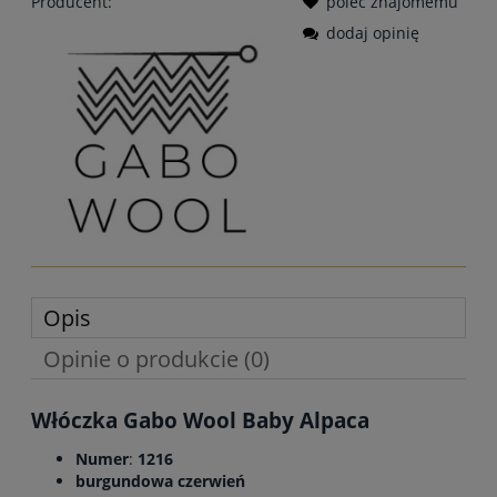
Producent:
poleć znajomemu
dodaj opinię
Opis
Opinie o produkcie (0)
Włóczka Gabo Wool Baby Alpaca
Numer
:
1216
burgundowa czerwień