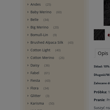
Andes
(25)
Baby Merino
(60)
Belle
(34)
Big Merino
(20)
Bomull-Lin
(9)
Brushed Alpaca Silk
(43)
Cotton Light
(40)
Opis
Cotton Merino
(26)
Daisy
(36)
Skład: 10%
Fabel
(61)
Długość/W
Fiesta
(43)
Zalecane 
Flora
(34)
Próbka:
1
Glitter
(3)
Pranie
: P
Karisma
(50)
Suszyć ro