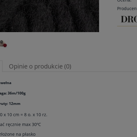
Producen
Opinie o produkcie (0)
 wełna
aga: 36m/100g
druty: 12mm
0 x 10 cm = 8 o. x 10 rz.
rać ręcznie max 30ºC
złożone na płasko