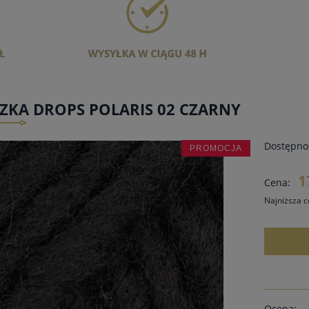
ZKA DROPS POLARIS 02 CZARNY
Dostępno
PROMOCJA
1
Cena:
Najniższa c
Jeżel
30 dn
mome
sprz
Ocena: