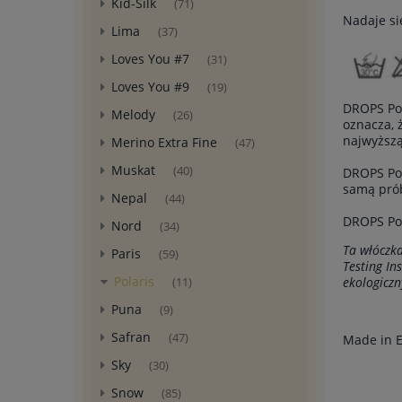
Kid-Silk
(71)
Nadaje si
Lima
(37)
Loves You #7
(31)
Loves You #9
(19)
DROPS Pol
Melody
(26)
oznacza, 
najwyższą
Merino Extra Fine
(47)
Muskat
(40)
DROPS Pol
samą prób
Nepal
(44)
DROPS Pol
Nord
(34)
Ta włóczka
Paris
(59)
Testing In
Polaris
ekologiczn
(11)
Puna
(9)
Safran
(47)
Made in 
Sky
(30)
Snow
(85)