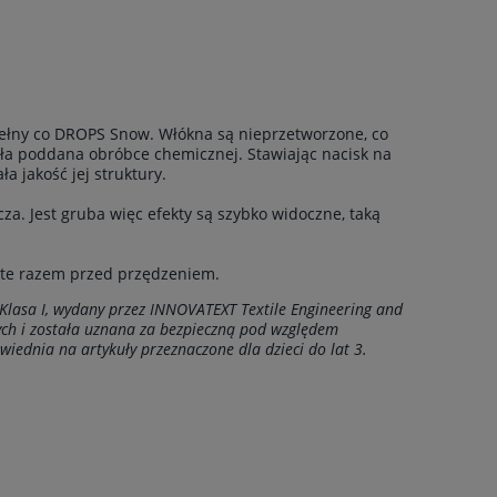
 wełny co DROPS Snow. Włókna są nieprzetworzone, co
ała poddana obróbce chemicznej. Stawiając nacisk na
a jakość jej struktury.
cza. Jest gruba więc efekty są szybko widoczne, taką
ięte razem przed przędzeniem.
 Klasa I, wydany przez INNOVATEXT Textile Engineering and
wych i została uznana za bezpieczną pod względem
wiednia na artykuły przeznaczone dla dzieci do lat 3.