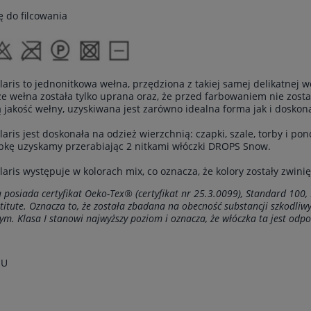
ę do filcowania
aris to jednonitkowa wełna, przędziona z takiej samej delikatnej
że wełna została tylko uprana oraz, że przed farbowaniem nie zost
 jakość wełny, uzyskiwana jest zarówno idealna forma jak i doskonał
aris jest doskonała na odzież wierzchnią: czapki, szale, torby i pon
kę uzyskamy przerabiając 2 nitkami włóczki DROPS Snow.
aris występuje w kolorach mix, co oznacza, że kolory zostały zwin
 posiada certyfikat Oeko-Tex® (certyfikat nr 25.3.0099), Standard 100,
stitute. Oznacza to, że została zbadana na obecność substancji szkodli
ym. Klasa I stanowi najwyższy poziom i oznacza, że włóczka ta jest odpo
EU