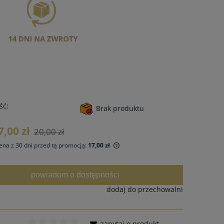
ść:
Brak produktu
7,00 zł
20,00 zł
ena z 30 dni przed tą promocją:
17,00 zł
i produkt jest sprzedawany krócej niż
powiadom o dostępności
i, wyświetlana jest najniższa cena od
ntu, kiedy produkt pojawił się w
dodaj do przechowalni
edaży.
zapytaj o produkt