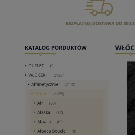
WŁÓC
KATALOG PORDUKTÓW
OUTLET
(9)
WŁÓCZKI
(2120)
Alfabetycznie
(2115)
Drops
(1255)
Air
(60)
Alaska
(37)
Alpaca
(62)
Alpaca Boucle
(8)