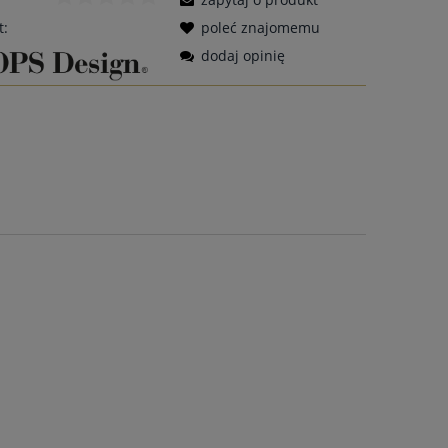
t:
poleć znajomemu
dodaj opinię