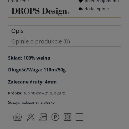
Producent:
poleć znajomemu
dodaj opinię
Opis
Opinie o produkcie (0)
Skład: 100% wełna
Długość/Waga: 110m/50g
Zalecane druty: 4mm
Próbka:
10 x 10 cm = 21 o. x 28 rz.
Suszyć rozłożone na płasko