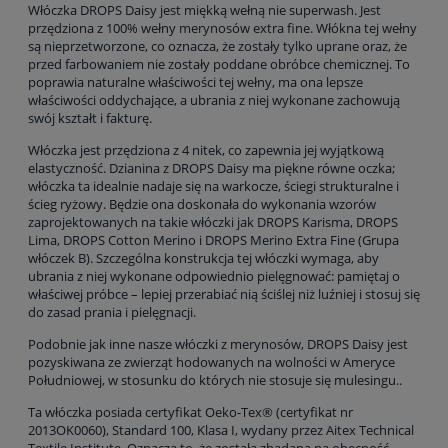
Włóczka DROPS Daisy jest miękką wełną nie superwash. Jest
przędziona z 100% wełny merynosów extra fine. Włókna tej wełny
są nieprzetworzone, co oznacza, że zostały tylko uprane oraz, że
przed farbowaniem nie zostały poddane obróbce chemicznej. To
poprawia naturalne właściwości tej wełny, ma ona lepsze
właściwości oddychające, a ubrania z niej wykonane zachowują
swój kształt i fakturę.
Włóczka jest przędziona z 4 nitek, co zapewnia jej wyjątkową
elastyczność. Dzianina z DROPS Daisy ma piękne równe oczka;
włóczka ta idealnie nadaje się na warkocze, ściegi strukturalne i
ścieg ryżowy. Będzie ona doskonała do wykonania wzorów
zaprojektowanych na takie włóczki jak DROPS Karisma, DROPS
Lima, DROPS Cotton Merino i DROPS Merino Extra Fine (Grupa
włóczek B). Szczególna konstrukcja tej włóczki wymaga, aby
ubrania z niej wykonane odpowiednio pielęgnować: pamiętaj o
właściwej próbce – lepiej przerabiać nią ściślej niż luźniej i stosuj się
do zasad prania i pielęgnacji.
Podobnie jak inne nasze włóczki z merynosów, DROPS Daisy jest
pozyskiwana ze zwierząt hodowanych na wolności w Ameryce
Południowej, w stosunku do których nie stosuje się mulesingu..
Ta włóczka posiada certyfikat Oeko-Tex® (certyfikat nr
2013OK0060), Standard 100, Klasa I, wydany przez Aitex Technical