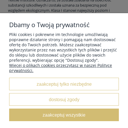
Textile Institute. Oznacza to, że została zbadana na obecność
substancji szkodliwych i została uznana za bezpieczną pod
względem ekologicznym. Klasa I stanowi najwyższy poziom i
oznacza, że włóczka ta jest odpowiednia na artykuły przeznaczone
dla dzieci do lat 3.
Dbamy o Twoją prywatność
Made in Peru
Pliki cookies i pokrewne im technologie umożliwiają
Zdjęcia są poglądowe, prezentowany kolor może różnić się od
poprawne działanie strony i pomagają nam dostosować
rzeczywistego. Powodem jest indywidualne ustawienie monitora.
ofertę do Twoich potrzeb. Możesz zaakceptować
wykorzystanie przez nas wszystkich tych plików i przejść
do sklepu lub dostosować użycie plików do swoich
preferencji, wybierając opcję "Dostosuj zgody".
Więcej o plikach cookies przeczytasz w naszej Polityce
prywatności.
MOJE KONTO
zaakceptuj tylko niezbędne
INFORMACJE
dostosuj zgody
O NAS
zaakceptuj wszystkie