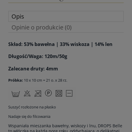
Opis
Opinie o produkcie (0)
Skład: 53% bawełna | 33% wiskoza | 14% len
Długość/Waga: 120m/50g
Zalecane druty: 4mm
Próbka:
10 x 10 cm = 21 o. x 28 rz.
Suszyć rozłożone na płasko
Nadaje się do filcowania
Wspaniała mieszanka bawełny, wiskozy i lnu, DROPS Belle
to włóczka na każdą porę roku, oddychająca, o delikatnej