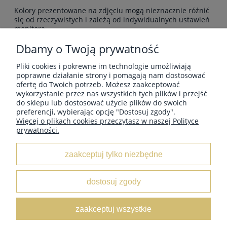
Kolory prezentowane na zdjęciu mogą nieznacznie różnić
się od rzeczywistych i zależą od indywidualnych ustawień
monitora.
Włóczki YarnArt JEANS Bamboo są delikatne, miękkie i
Dbamy o Twoją prywatność
bardzo przyjemne w dotyku, jednocześnie jest
hipoalergiczna Świetnie nadają się dziergania odzieży
Pliki cookies i pokrewne im technologie umożliwiają
wiosenno-letniej. Wykonane z niej ubrania są przewiewne,
poprawne działanie strony i pomagają nam dostosować
chłodne i oddychające. Włókna są bardzo dobrze skręcone
ofertę do Twoich potrzeb. Możesz zaakceptować
dzięki czemu włóczka JEANS jest bardzo wygodna w
wykorzystanie przez nas wszystkich tych plików i przejść
dzierganiu.
do sklepu lub dostosować użycie plików do swoich
preferencji, wybierając opcję "Dostosuj zgody".
Więcej o plikach cookies przeczytasz w naszej Polityce
prywatności.
MOJE KONTO
zaakceptuj tylko niezbędne
INFORMACJE
dostosuj zgody
O NAS
zaakceptuj wszystkie