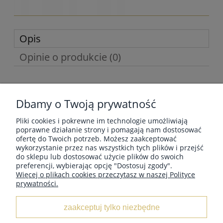
Opis
Opinie o produkcie (0)
Szydełko Bambusowe SKC
Dbamy o Twoją prywatność
Producent
: SKC
Pliki cookies i pokrewne im technologie umożliwiają
Grubość
: 9mm
poprawne działanie strony i pomagają nam dostosować
Artykuł
: A012-15-9.0
ofertę do Twoich potrzeb. Możesz zaakceptować
Długość
: 15 cm
wykorzystanie przez nas wszystkich tych plików i przejść
Made in China
do sklepu lub dostosować użycie plików do swoich
preferencji, wybierając opcję "Dostosuj zgody".
Więcej o plikach cookies przeczytasz w naszej Polityce
prywatności.
MOJE KONTO
zaakceptuj tylko niezbędne