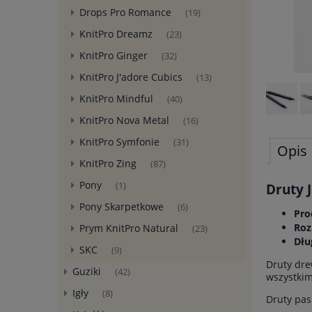
Drops Pro Romance
(19)
KnitPro Dreamz
(23)
KnitPro Ginger
(32)
KnitPro J'adore Cubics
(13)
KnitPro Mindful
(40)
KnitPro Nova Metal
(16)
KnitPro Symfonie
(31)
Opis
KnitPro Zing
(87)
Pony
(1)
Druty 
Pony Skarpetkowe
(6)
Pro
Roz
Prym KnitPro Natural
(23)
Dłu
SKC
(9)
Druty dre
Guziki
(42)
wszystkim
Igły
(8)
Druty pas