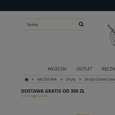
WŁÓCZKI
OUTLET
RĘCZN
»
»
»
AKCESORIA
Druty
Druty 6,5mm J'ad
DOSTAWA GRATIS OD 300 ZŁ