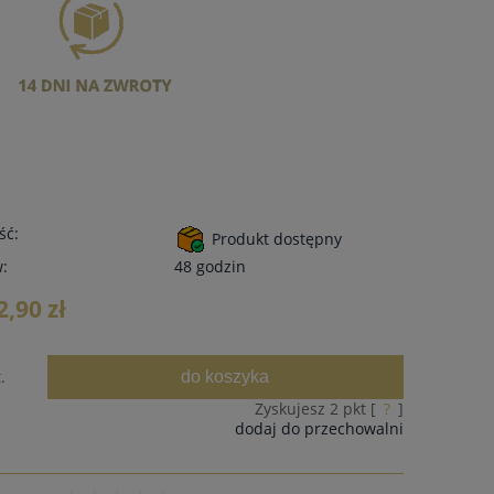
ść:
Produkt dostępny
w:
48 godzin
2,90 zł
do koszyka
.
Zyskujesz
2
pkt [
?
]
dodaj do przechowalni