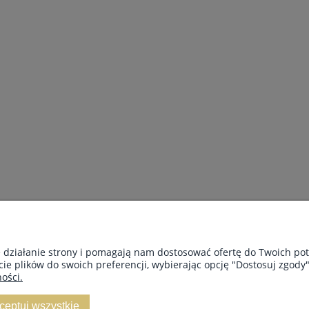
e działanie strony i pomagają nam dostosować ofertę do Twoich p
cie plików do swoich preferencji, wybierając opcję "Dostosuj zgody"
ości.
INFORMACJE
O 
ceptuj wszystkie