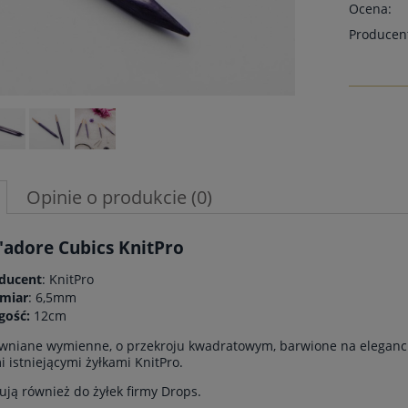
Ocena:
Producen
Opinie o produkcie (0)
J'adore Cubics KnitPro
ducent
: KnitPro
miar
: 6,5mm
gość:
12cm
wniane wymienne, o przekroju kwadratowym, barwione na elegancki,
i istniejącymi żyłkami KnitPro.
ują również do żyłek firmy Drops.