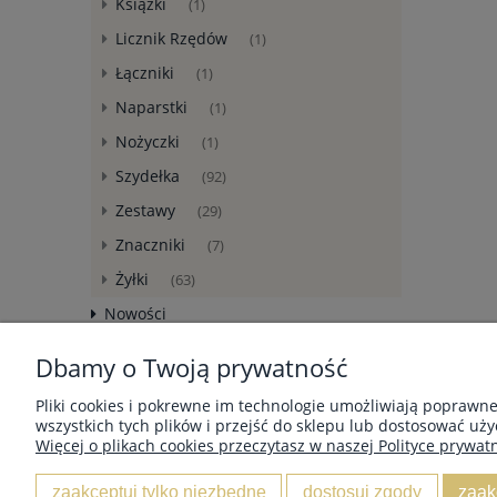
Książki
(1)
Licznik Rzędów
(1)
Łączniki
(1)
Naparstki
(1)
Nożyczki
(1)
Szydełka
(92)
Zestawy
(29)
Znaczniki
(7)
Żyłki
(63)
Nowości
Promocje
Dbamy o Twoją prywatność
Pliki cookies i pokrewne im technologie umożliwiają poprawn
wszystkich tych plików i przejść do sklepu lub dostosować uży
Więcej o plikach cookies przeczytasz w naszej Polityce prywatn
MOJE KONTO
zaakceptuj tylko niezbędne
dostosuj zgody
zaak