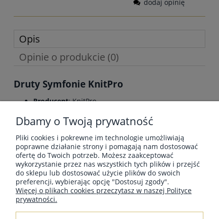
dodaj opinię
Opis
Opinie o produkcie (0)
Druty Symfonie KnitPro
Producent
: KnitPro
Rozmiar
: 4mm
Dbamy o Twoją prywatność
Długość:
13cm
Drewniane, kolorowe druty, wymienne do łączenia z żyłką.
Pliki cookies i pokrewne im technologie umożliwiają
Bardzo gładkie, o średniej ostrości, z metalowymi
poprawne działanie strony i pomagają nam dostosować
końcówkami.
ofertę do Twoich potrzeb. Możesz zaakceptować
wykorzystanie przez nas wszystkich tych plików i przejść
Druty pasują również do żyłek firmy Drops.
do sklepu lub dostosować użycie plików do swoich
preferencji, wybierając opcję "Dostosuj zgody".
Więcej o plikach cookies przeczytasz w naszej Polityce
prywatności.
MOJE KONTO