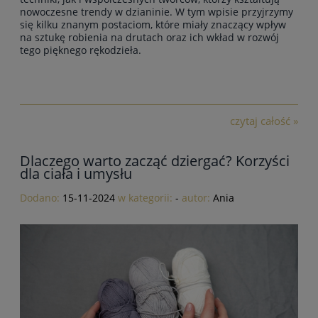
nowoczesne trendy w dzianinie. W tym wpisie przyjrzymy
się kilku znanym postaciom, które miały
znaczący wpływ
na sztukę robienia na drutach oraz ich wkład w rozwój
tego pięknego rękodzieła
.
czytaj całość »
Dlaczego warto zacząć dziergać? Korzyści
dla ciała i umysłu
Dodano:
15-11-2024
w kategorii:
-
autor:
Ania