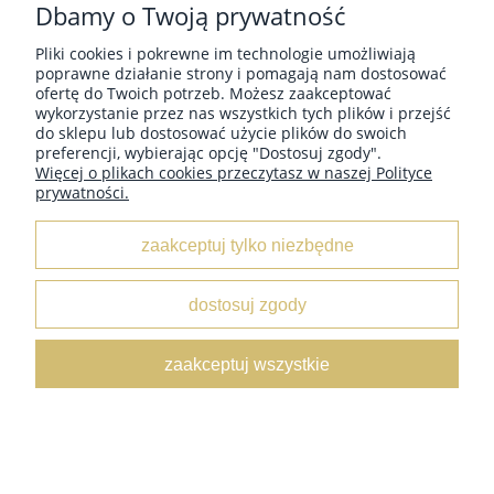
Dbamy o Twoją prywatność
Każdy miłośnik robienia na drutach wie, że to nie tylko
włóczka i druty tworzą magię dziania. Istnieje cała gama
Pliki cookies i pokrewne im technologie umożliwiają
akcesoriów, które mogą uczynić proces dziergania
poprawne działanie strony i pomagają nam dostosować
łatwiejszym, bardziej efektywnym i przyjemnym. Oto 10
ofertę do Twoich potrzeb. Możesz zaakceptować
niezbędnych akcesoriów dla każdego zapalonych
wykorzystanie przez nas wszystkich tych plików i przejść
dziergającego:
do sklepu lub dostosować użycie plików do swoich
preferencji, wybierając opcję "Dostosuj zgody".
Więcej o plikach cookies przeczytasz w naszej Polityce
prywatności.
czytaj całość »
zaakceptuj tylko niezbędne
Porównanie technik robienia na drutach:
dostosuj zgody
od podstawowych do bardziej
zaawansowanych
zaakceptuj wszystkie
Dodano:
08-07-2023
w kategorii:
-
autor:
Asia