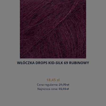
WŁÓCZKA DROPS SNOW 113 PŁATEK RÓŻY
7,48 zł
Cena regularna:
8,80 zł
Najniższa cena:
8,08 zł