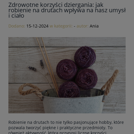
Zdrowotne korzyści dziergania: jak
robienie na drutach wpływa na nasz umysł
i ciało
Dodano:
15-12-2024
w kategorii:
-
autor:
Ania
Robienie na drutach to nie tylko pasjonujące hobby, które
pozwala tworzyć piękne i praktyczne przedmioty. To
również aktywność, która przynosi liczne korzyści