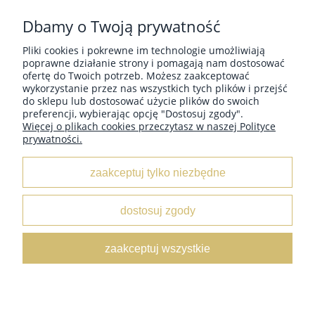
Wysyłka w:
48 godzin
Dbamy o Twoją prywatność
7,40 zł
Pliki cookies i pokrewne im technologie umożliwiają
poprawne działanie strony i pomagają nam dostosować
do koszyka
ofertę do Twoich potrzeb. Możesz zaakceptować
wykorzystanie przez nas wszystkich tych plików i przejść
do sklepu lub dostosować użycie plików do swoich
preferencji, wybierając opcję "Dostosuj zgody".
Więcej o plikach cookies przeczytasz w naszej Polityce
prywatności.
MOJE KONTO
zaakceptuj tylko niezbędne
INFORMACJE
dostosuj zgody
O NAS
zaakceptuj wszystkie
pokaż pełną wersję strony