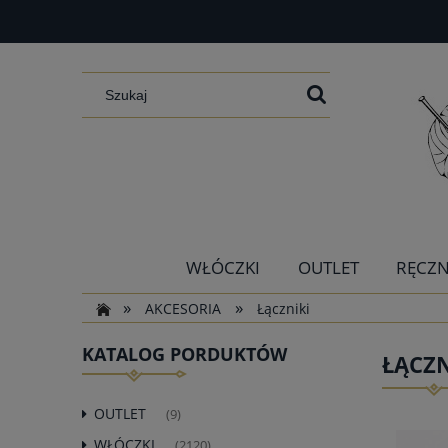
WŁÓCZKI
OUTLET
RĘCZN
»
»
AKCESORIA
Łączniki
KATALOG PORDUKTÓW
ŁĄCZN
OUTLET
(9)
WŁÓCZKI
(2120)