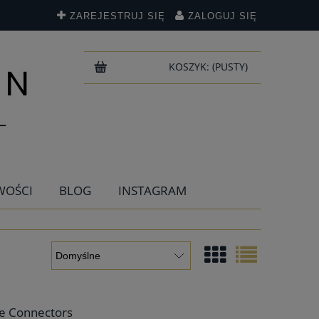
ZAREJESTRUJ SIĘ
ZALOGUJ SIĘ
KOSZYK:
(PUSTY)
WOŚCI
BLOG
INSTAGRAM
le Connectors