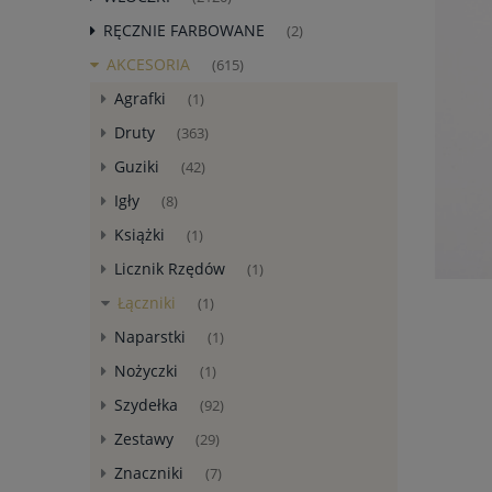
RĘCZNIE FARBOWANE
(2)
AKCESORIA
(615)
Agrafki
(1)
Druty
(363)
Guziki
(42)
Igły
(8)
Książki
(1)
Licznik Rzędów
(1)
Łączniki
(1)
Naparstki
(1)
Nożyczki
(1)
Szydełka
(92)
Zestawy
(29)
Znaczniki
(7)