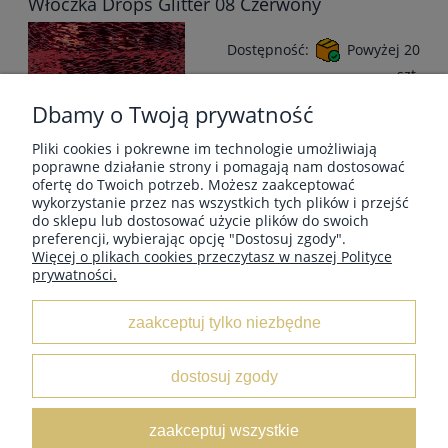
Włóczka Drops Glitter 08 Czerwony
Dostępność:
Powyżej 20
szt.
Wysyłka w:
48 godzin
Dbamy o Twoją prywatność
9,00 zł
Pliki cookies i pokrewne im technologie umożliwiają
poprawne działanie strony i pomagają nam dostosować
do koszyka
ofertę do Twoich potrzeb. Możesz zaakceptować
wykorzystanie przez nas wszystkich tych plików i przejść
do sklepu lub dostosować użycie plików do swoich
preferencji, wybierając opcję "Dostosuj zgody".
Więcej o plikach cookies przeczytasz w naszej Polityce
prywatności.
MOJE KONTO
zaakceptuj tylko niezbędne
INFORMACJE
dostosuj zgody
O NAS
zaakceptuj wszystkie