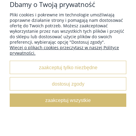
Dbamy o Twoją prywatność
Każdy miłośnik robienia na drutach wie, że to nie tylko
włóczka i druty tworzą magię dziania. Istnieje cała gama
Pliki cookies i pokrewne im technologie umożliwiają
akcesoriów, które mogą uczynić proces dziergania
poprawne działanie strony i pomagają nam dostosować
łatwiejszym, bardziej efektywnym i przyjemnym. Oto 10
ofertę do Twoich potrzeb. Możesz zaakceptować
niezbędnych akcesoriów dla każdego zapalonych
wykorzystanie przez nas wszystkich tych plików i przejść
dziergającego:
do sklepu lub dostosować użycie plików do swoich
preferencji, wybierając opcję "Dostosuj zgody".
Więcej o plikach cookies przeczytasz w naszej Polityce
prywatności.
czytaj całość »
zaakceptuj tylko niezbędne
Porównanie technik robienia na drutach:
dostosuj zgody
od podstawowych do bardziej
zaawansowanych
zaakceptuj wszystkie
Dodano:
08-07-2023
w kategorii:
-
autor:
Asia