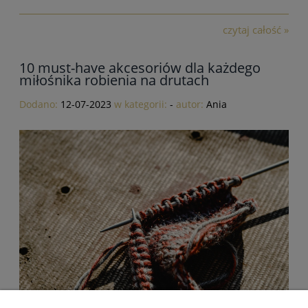
czytaj całość »
10 must-have akcesoriów dla każdego
miłośnika robienia na drutach
Dodano:
12-07-2023
w kategorii:
-
autor:
Ania