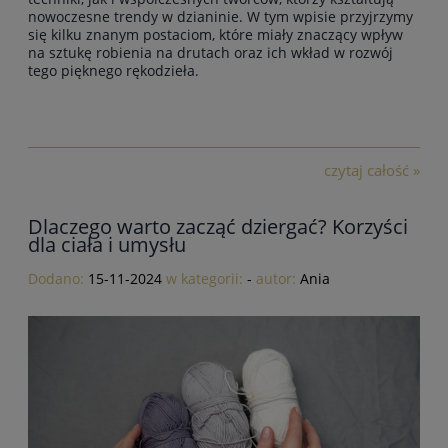
nowoczesne trendy w dzianinie. W tym wpisie przyjrzymy
się kilku znanym postaciom, które miały
znaczący wpływ
na sztukę robienia na drutach oraz ich wkład w rozwój
tego pięknego rękodzieła
.
czytaj całość »
Dlaczego warto zacząć dziergać? Korzyści
dla ciała i umysłu
Dodano:
15-11-2024
w kategorii:
-
autor:
Ania