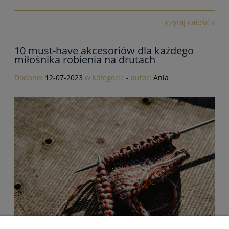
czytaj całość »
10 must-have akcesoriów dla każdego
miłośnika robienia na drutach
Dodano:
12-07-2023
w kategorii:
-
autor:
Ania