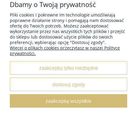
Dbamy o Twoją prywatność
Każdy miłośnik robienia na drutach wie, że to nie tylko
włóczka i druty tworzą magię dziania. Istnieje cała gama
Pliki cookies i pokrewne im technologie umożliwiają
akcesoriów, które mogą uczynić proces dziergania
poprawne działanie strony i pomagają nam dostosować
łatwiejszym, bardziej efektywnym i przyjemnym. Oto 10
ofertę do Twoich potrzeb. Możesz zaakceptować
niezbędnych akcesoriów dla każdego zapalonych
wykorzystanie przez nas wszystkich tych plików i przejść
dziergającego:
do sklepu lub dostosować użycie plików do swoich
preferencji, wybierając opcję "Dostosuj zgody".
Więcej o plikach cookies przeczytasz w naszej Polityce
prywatności.
czytaj całość »
zaakceptuj tylko niezbędne
Porównanie technik robienia na drutach:
dostosuj zgody
od podstawowych do bardziej
zaawansowanych
zaakceptuj wszystkie
Dodano:
08-07-2023
w kategorii:
-
autor:
Asia