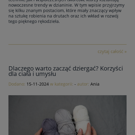
nowoczesne trendy w dzianinie. W tym wpisie przyjrzymy
się kilku znanym postaciom, które miały
znaczący wpływ
na sztukę robienia na drutach oraz ich wkład w rozwój
tego pięknego rękodzieła
.
czytaj całość »
Dlaczego warto zacząć dziergać? Korzyści
dla ciała i umysłu
Dodano:
15-11-2024
w kategorii:
-
autor:
Ania